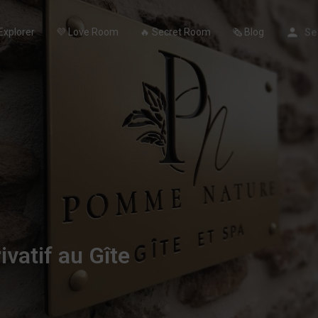
Explorer
💜 Love Room
🔥 Secret Room
🗞️ Blog
Se
vatif au Gîte