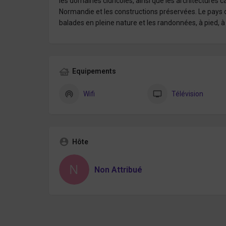
les domaines cidricoles, ainsi que les architectures c
Normandie et les constructions préservées. Le pays d
balades en pleine nature et les randonnées, à pied, à 
Equipements
Wifi
Télévision
Hôte
Non Attribué