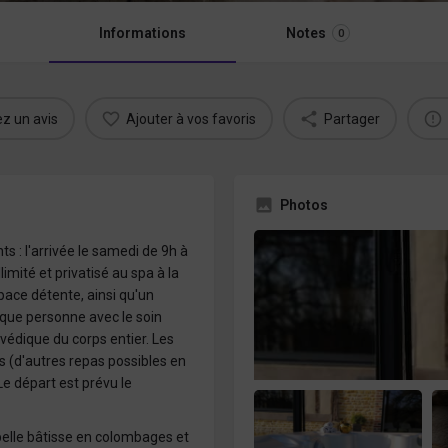
Informations
Notes
0
ez un avis
Ajouter à vos favoris
Partager
Photos
s : l'arrivée le samedi de 9h à
limité et privatisé au spa à la
pace détente, ainsi qu'un
que personne avec le soin
édique du corps entier. Les
s (d'autres repas possibles en
Le départ est prévu le
belle bâtisse en colombages et