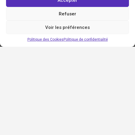
Accepter
Refuser
Voir les préférences
Politique des Cookies
Politique de confidentialité
Régions
Auvergne-Rhône-Alpes
Bourgogne-Franche-Comté
Bretagne
Centre-Val de Loire
Grand est
Hauts-de-France
Île-de-France
Normandie
Nouvelle-Aquitaine