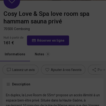
Cosy Love & Spa love room spa
hammam sauna privé
70500 Cemboing
Nuit à partir de
Réserver en ligne
161
€
Informations
Notes
0
Laissez un avis
Ajouter à vos favoris
Parta
Description
En duplex, la Love Room de 55m² propose un accès illimité à un
espace bien-être privé. Située dans la Haute-Saône, à
seulement 10 minutes de la Haute Marne ainsi que des Vosges,