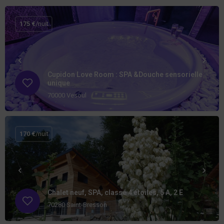
175 €
/nuit
Cupidon Love Room : SPA &Douche sensorielle
unique
70000 Vesoul
170 €
/nuit
Chalet neuf, SPA, classé 4 étoiles, 5 A, 2 E
70280 Saint-Bresson