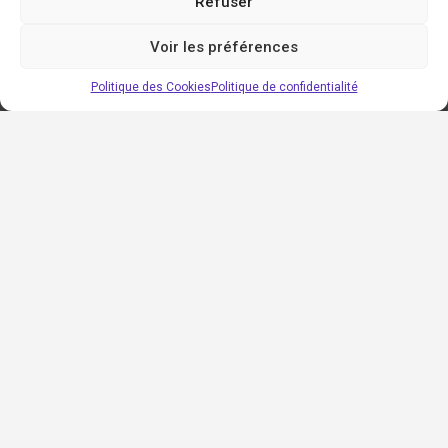
Refuser
Voir les préférences
Politique des Cookies
Politique de confidentialité
Régions
Auvergne-Rhône-Alpes
Bourgogne-Franche-Comté
Bretagne
Centre-Val de Loire
Grand est
Hauts-de-France
Île-de-France
Normandie
Nouvelle-Aquitaine
Occitanie
Pays de la Loire