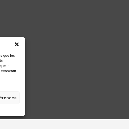
es que les
de
que le
s consentir
férences