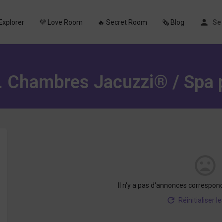
Explorer
💜 Love Room
🔥 Secret Room
🗞️ Blog
Se
 Chambres Jacuzzi® / Spa p
Il n'y a pas d'annonces correspon
Réinitialiser le