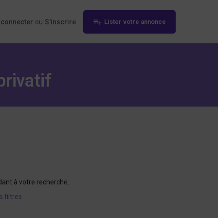
 connecter
ou
S'inscrire
Lister votre annonce
rivatif
dant à votre recherche.
s filtres