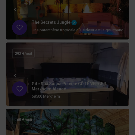
The Secrets Jungle
Une parenthèse tropicale où le desir est la gourmandise des
292 €
/nuit
Gite Spa Sauna Piscine CÔTÉ VERGER
Merxheim Alsace
68500 Merxheim
165 €
/nuit