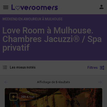
WEEKEND EN AMOUREUX À MULHOUSE
Love Room à Mulhouse.
Chambres Jacuzzi® / Spa
privatif
Les mieux notés
Filtres
Affichage de
5
résultats
265 €
/nuit