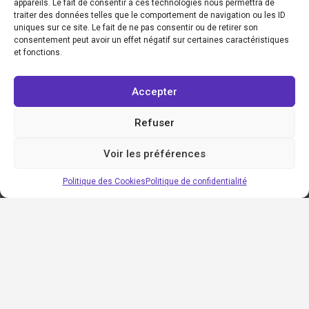
appareils. Le fait de consentir à ces technologies nous permettra de
traiter des données telles que le comportement de navigation ou les ID
uniques sur ce site. Le fait de ne pas consentir ou de retirer son
consentement peut avoir un effet négatif sur certaines caractéristiques
et fonctions.
Accepter
Refuser
Voir les préférences
Politique des Cookies
Politique de confidentialité
Régions
Auvergne-
Rhône-Alpes
Professionnels
Bourgogne-
Départements
Villes
Devenir hôte
Franche-Comté