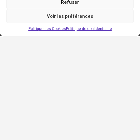
Refuser
Voir les préférences
Politique des Cookies
Politique de confidentialité
Régions
Auvergne-Rhône-Alpes
Bourgogne-Franche-Comté
Bretagne
Centre-Val de Loire
Grand est
Hauts-de-France
Île-de-France
Normandie
Nouvelle-Aquitaine
Occitanie
Pays de la Loire